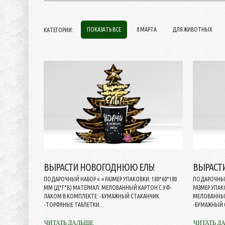
ПОКАЗАТЬ ВСЕ
8 МАРТА
ДЛЯ ЖИВОТНЫХ
КАТЕГОРИИ:
ВЫРАСТИ НОВОГОДНЮЮ ЕЛЬ!
ВЫРАСТ
ПОДАРОЧНЫЙ НАБОР « » РАЗМЕР УПАКОВКИ: 180*60*180
ПОДАРОЧНЫЙ
ММ (Д*Г*В) МАТЕРИАЛ: МЕЛОВАННЫЙ КАРТОН С УФ-
РАЗМЕР УПАК
ЛАКОМ В КОМПЛЕКТЕ: -БУМАЖНЫЙ СТАКАНЧИК
МЕЛОВАННЫЙ
-ТОРФЯНЫЕ ТАБЛЕТКИ...
-БУМАЖНЫЙ 
ЧИТАТЬ ДАЛЬШЕ
ЧИТАТЬ Д